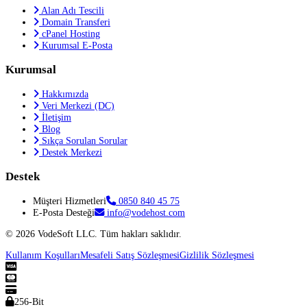
Alan Adı Tescili
Domain Transferi
cPanel Hosting
Kurumsal E-Posta
Kurumsal
Hakkımızda
Veri Merkezi (DC)
İletişim
Blog
Sıkça Sorulan Sorular
Destek Merkezi
Destek
Müşteri Hizmetleri
0850 840 45 75
E-Posta Desteği
info@vodehost.com
©
2026
VodeSoft LLC. Tüm hakları saklıdır.
Kullanım Koşulları
Mesafeli Satış Sözleşmesi
Gizlilik Sözleşmesi
256-Bit