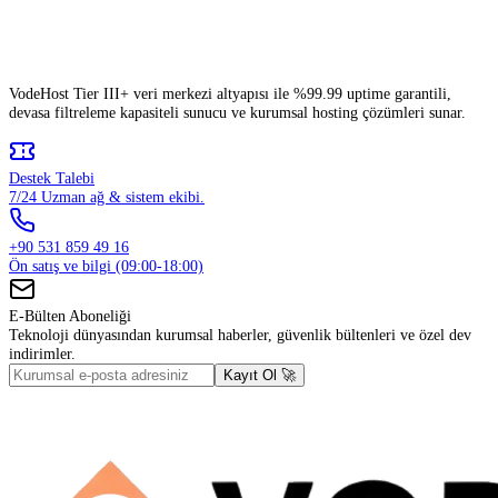
VodeHost Tier III+ veri merkezi altyapısı ile %99.99 uptime garantili,
devasa filtreleme kapasiteli sunucu ve kurumsal hosting çözümleri sunar.
Destek Talebi
7/24 Uzman ağ & sistem ekibi.
+90 531 859 49 16
Ön satış ve bilgi (09:00-18:00)
E-Bülten Aboneliği
Teknoloji dünyasından kurumsal haberler, güvenlik bültenleri ve özel dev
indirimler.
Kayıt Ol 🚀