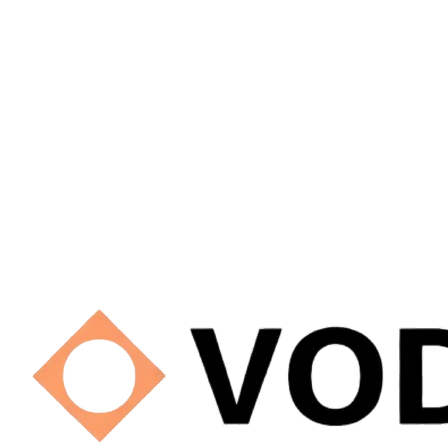
Firmalara Özel Dedike Çözümler
Binlerce e-posta kutusu barındıran veya eski maillerinin eksiksiz
taşınmasına (migration) ihtiyaç duyan kurumsal firmalar için uçtan uca özel
altyapılar (Dedike IP, VDS/Dedicated Sunucu) kurguluyoruz.
Satış Ekibiyle Görüş